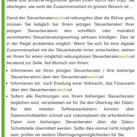
Diese und ähnliche Argumente gehen ihnen durch den Kopf. Sie
überlegen, wie wohl die Zusammenarbeit im grünen Bereich ist....
Damit der Steuerberater
wechs
el reibungslos über die Bühne geht,
müssen Sie lediglich bei Ihrem jetzigen Steuerberater/ Ihrer
jetzigen Steuerberaterin den schriftlich oder mündlich
vereinbarten Steuerberatungsvertrag wirksam kündigen. Dies ist
in der Regel problemlos möglich. Wenn Sie sich für eine digitale
Zusammenarbeit mit der Steuerkanzlei Irmer entscheiden, stehen
wir Ihnen für einen möglichst reibungslosen Steuerberater
wechs
el
beratend zur Seite. Auf Wunsch von Ihnen:
Informieren wir Ihren jetzigen Steuerberater / Ihre bisherige
Steuerberaterin über den Steuerberater
wechs
el
Informieren wir, nach Erteilung einer Vollmacht, das Finanzamt
über den Steuerberater
wechs
el
Sofern alle Rechnungen von Ihrem bisherigen Steuerberater
beglichen sind, veranlassen wir für Sie den Übertrag der Daten.
Bei den meisten Softwareanbietern können über
Datenschnittstellen schnell und unkompliziert die erforderlichen
Daten vom bisherigen Steuerberater über die Datev-
Schnittstelle übermittelt werden. Sollte dies einmal nicht möglich
sein, prüfen wir weitere Übertragungsmöglichkeiten für Sie.