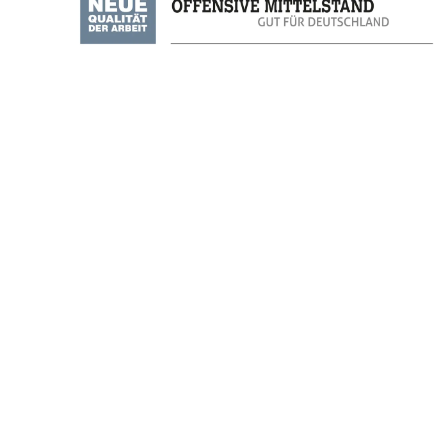
en uns im Paragrafendschungel der
rfnisse zugeschnittene steuerliche
nssituation und Ihre persönlichen
 ist
alles im grünen Bereich.
stellten und einer Fachkraft für
alen-Lippe
,
Steuerberaterverband