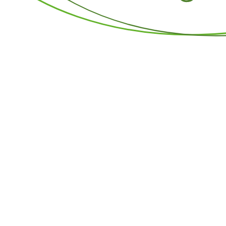
Home
So ticken wir
Kompetenz und Team
Auf die Kernkompete
Sie sind Experte für Ihre Untern
steuerlichen und betriebswirtschaf
und betriebswirtschaftliche Berat
Wünsche und Ziele. Wir stehen Ihnen
Wir sind ein Team aus einem Ber
Digitalisierung und einer Aushi