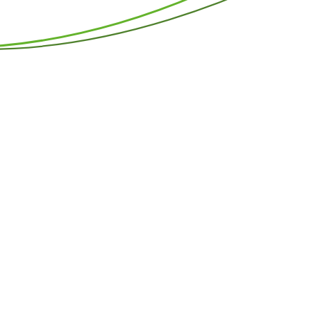
nzen kommt es an
ehmensschwerpunkte und wir von der Steuerkanzlei Irmer kenn
tlichen Herausforderungen aus. Sie erhalten eine auf Ihre Bedü
ung. Dabei berücksichtigen wir Ihre individuelle Unternehme
 gerne als Sparringspartner bei Ihrem Erfolg zur Seite. Mit uns
ufsträger, einer Betriebswirtin (BA), zwei Steuerfachange
lfe. Wir sind u.a. Mitglied im
Steuerberaterverband Westf