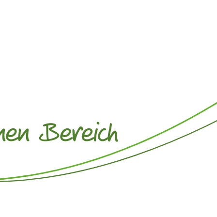
it
Steuerfachangestellte für papierlose Finanzbuchhaltung